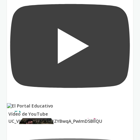
Vídeo de YouTube
UC_VIUnVRSkLAfKkF1ZYBwqA_PwImDSBllQU