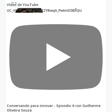
Vídeo de YouTube
UC_VIUnVRSkLAfKkF1ZYBwqA_PwImDSBllQU
Conversando para innovar - Episodio 6 con Guilherme
Oliveira Souza