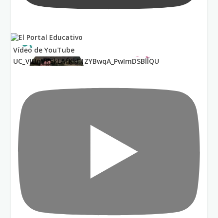
Vídeo de YouTube
UC_VIUnVRSkLAfKkF1ZYBwqA_PwImDSBllQU