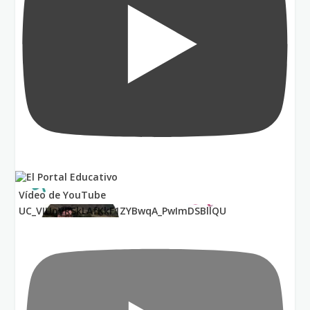
Vídeo de YouTube
UC_VIUnVRSkLAfKkF1ZYBwqA_PwImDSBllQU