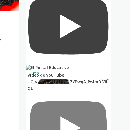
s
s
Vídeo de YouTube
UC_VIUnVRSkLAfKkF1ZYBwqA_PwImDSBll
QU
e
s