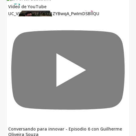
Vídeo de YouTube
UC_VIUnVRSkLAfKkF1ZYBwqA_PwImDSBllQU
Conversando para innovar - Episodio 6 con Guilherme
Oliveira Souza