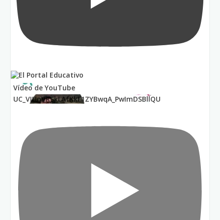
Vídeo de YouTube
UC_VIUnVRSkLAfKkF1ZYBwqA_PwImDSBllQU