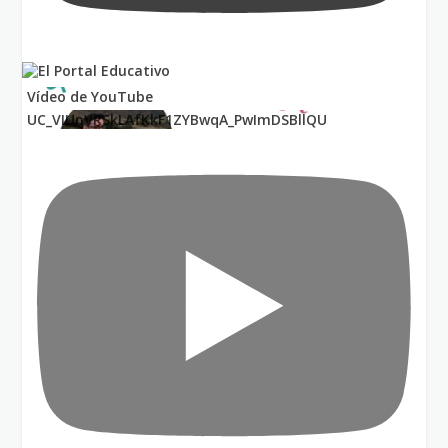
Vídeo de YouTube
UC_VIUnVRSkLAfKkF1ZYBwqA_PwImDSBllQU