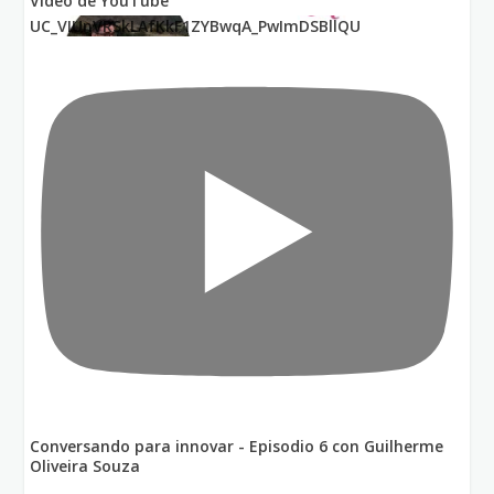
Vídeo de YouTube
UC_VIUnVRSkLAfKkF1ZYBwqA_PwImDSBllQU
Conversando para innovar - Episodio 6 con Guilherme
Oliveira Souza