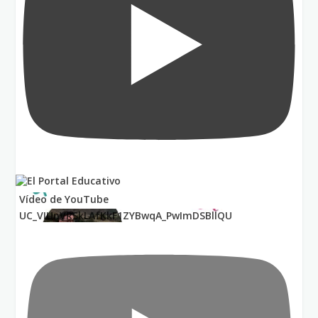
Vídeo de YouTube
UC_VIUnVRSkLAfKkF1ZYBwqA_PwImDSBllQU