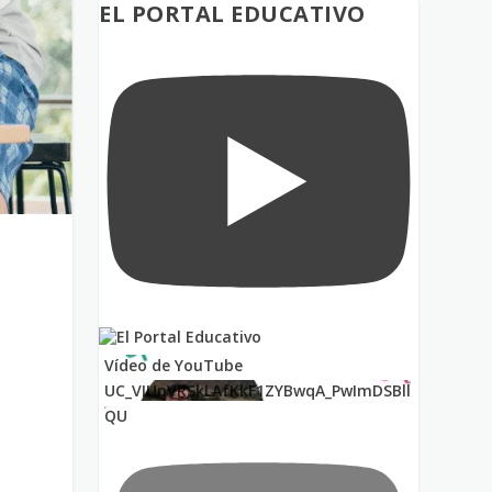
EL PORTAL EDUCATIVO
Vídeo de YouTube
UC_VIUnVRSkLAfKkF1ZYBwqA_PwImDSBll
QU