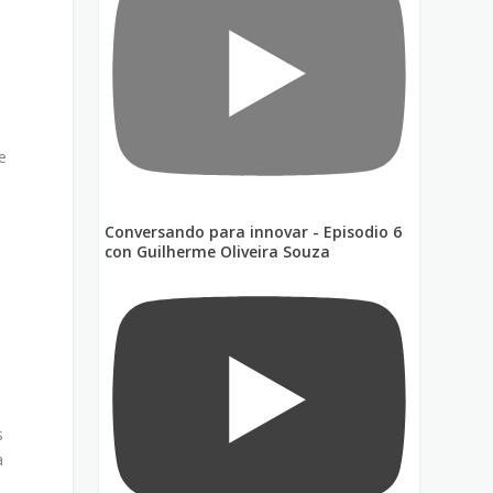
a
e
Conversando para innovar - Episodio 6
con Guilherme Oliveira Souza
s
a