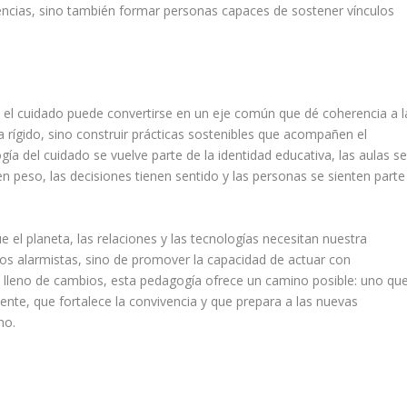
iencias, sino también formar personas capaces de sostener vínculos
, el cuidado puede convertirse en un eje común que dé coherencia a l
a rígido, sino construir prácticas sostenibles que acompañen el
ía del cuidado se vuelve parte de la identidad educativa, las aulas s
n peso, las decisiones tienen sentido y las personas se sienten parte
el planeta, las relaciones y las tecnologías necesitan nuestra
sos alarmistas, sino de promover la capacidad de actuar con
o lleno de cambios, esta pedagogía ofrece un camino posible: uno qu
sente, que fortalece la convivencia y que prepara a las nuevas
no.