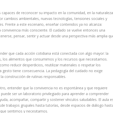
es capaces de reconocer su impacto en la comunidad, en la naturalez
r cambios ambientales, nuevas tecnologías, tensiones sociales y
es. Frente a este escenario, enseñar contenidos ya no alcanza:
a convivencia más consciente. El cuidado se vuelve entonces una
detenerse, pensar, sentir y actuar desde una perspectiva más amplia qu
ender que cada acción cotidiana está conectada con algo mayor: la
, los alimentos que consumimos y los recursos que necesitamos.
omo reducir desperdicios, reutilizar materiales o respetar los
a gesto tiene consecuencia. La pedagogía del cuidado no exige
 la construcción de rutinas responsables.
otro, entender que la convivencia no es espontánea y que requiere
 puede ser un laboratorio privilegiado para aprender a comprender
ayuda, acompañar, compartir y sostener vínculos saludables. El aula e
desde trabajos grupales hasta tutorías, desde espacios de diálogo hast
 que sentimos y necesitamos.