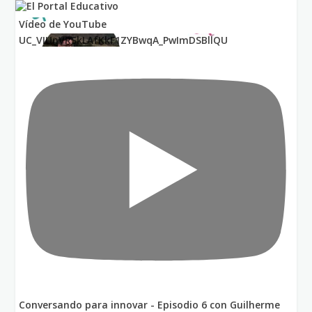
Vídeo de YouTube
UC_VIUnVRSkLAfKkF1ZYBwqA_PwImDSBllQU
Conversando para innovar - Episodio 6 con Guilherme