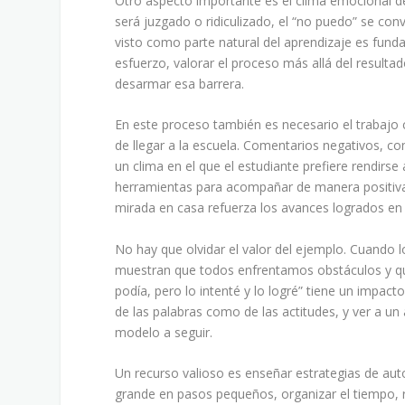
Otro aspecto importante es el clima emocional d
será juzgado o ridiculizado, el “no puedo” se con
visto como parte natural del aprendizaje es fund
esfuerzo, valorar el proceso más allá del resulta
desarmar esa barrera.
En este proceso también es necesario el trabajo 
de llegar a la escuela. Comentarios negativos,
un clima en el que el estudiante prefiere rendirse
herramientas para acompañar de manera positiva 
mirada en casa refuerza los avances logrados en 
No hay que olvidar el valor del ejemplo. Cuando 
muestran que todos enfrentamos obstáculos y qu
podía, pero lo intenté y lo logré” tiene un impa
de las palabras como de las actitudes, y ver a un
modelo a seguir.
Un recurso valioso es enseñar estrategias de aut
grande en pasos pequeños, organizar el tiempo, r