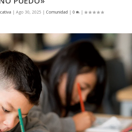
NO PUEDO»
cativa
|
Ago 30, 2025
|
Comunidad
|
0
|