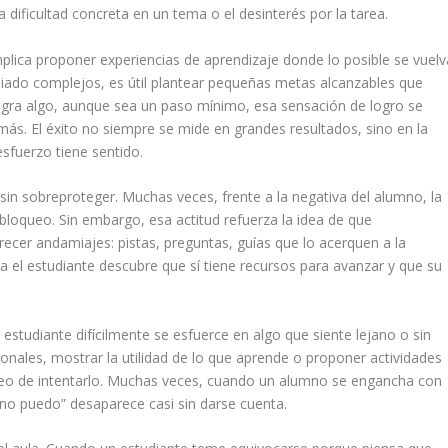
la dificultad concreta en un tema o el desinterés por la tarea.
plica proponer experiencias de aprendizaje donde lo posible se vuelv
siado complejos, es útil plantear pequeñas metas alcanzables que
logra algo, aunque sea un paso mínimo, esa sensación de logro se
ás. El éxito no siempre se mide en grandes resultados, sino en la
fuerzo tiene sentido.
sin sobreproteger. Muchas veces, frente a la negativa del alumno, la
l bloqueo. Sin embargo, esa actitud refuerza la idea de que
recer andamiajes: pistas, preguntas, guías que lo acerquen a la
a el estudiante descubre que sí tiene recursos para avanzar y que su
estudiante difícilmente se esfuerce en algo que siente lejano o sin
sonales, mostrar la utilidad de lo que aprende o proponer actividades
seo de intentarlo. Muchas veces, cuando un alumno se engancha con
e “no puedo” desaparece casi sin darse cuenta.