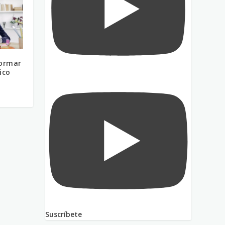
formar
ico
Suscríbete