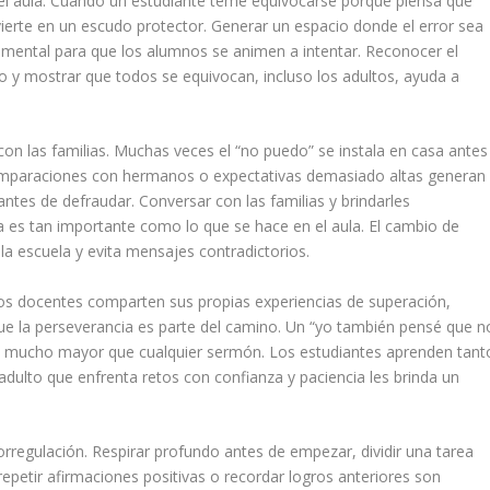
el aula. Cuando un estudiante teme equivocarse porque piensa que
vierte en un escudo protector. Generar un espacio donde el error sea
amental para que los alumnos se animen a intentar. Reconocer el
do y mostrar que todos se equivocan, incluso los adultos, ayuda a
con las familias. Muchas veces el “no puedo” se instala en casa antes
 comparaciones con hermanos o expectativas demasiado altas generan
 antes de defraudar. Conversar con las familias y brindarles
es tan importante como lo que se hace en el aula. El cambio de
la escuela y evita mensajes contradictorios.
los docentes comparten sus propias experiencias de superación,
e la perseverancia es parte del camino. Un “yo también pensé que n
cto mucho mayor que cualquier sermón. Los estudiantes aprenden tant
 adulto que enfrenta retos con confianza y paciencia les brinda un
orregulación. Respirar profundo antes de empezar, dividir una tarea
epetir afirmaciones positivas o recordar logros anteriores son