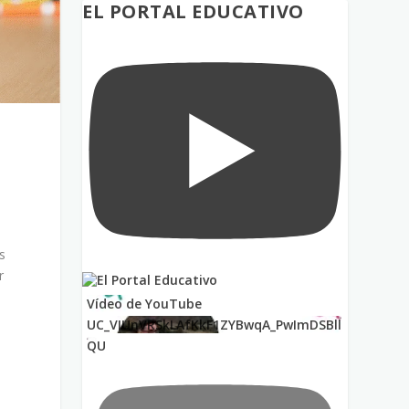
EL PORTAL EDUCATIVO
s
r
Vídeo de YouTube
UC_VIUnVRSkLAfKkF1ZYBwqA_PwImDSBll
a
QU