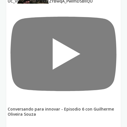
UC_VIUnVRSkLAfKkF1ZYBwqA_PwImDSBllQU
Conversando para innovar - Episodio 6 con Guilherme
Oliveira Souza