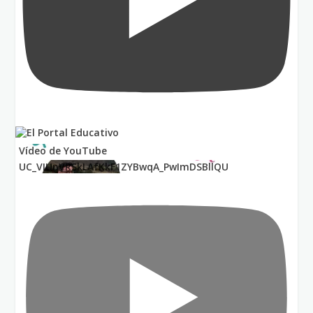
Vídeo de YouTube
UC_VIUnVRSkLAfKkF1ZYBwqA_PwImDSBllQU