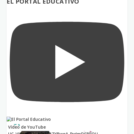
EL PORTAL EDUCATIVO
Vídeo de YouTube
UC_VIUnVRSkLAfKkF1ZYBwqA_PwImDSBllQU