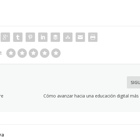
R:
SIG
tre
Cómo avanzar hacia una educación digital más 
va