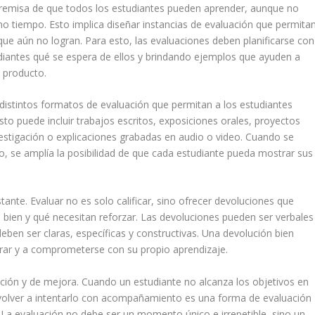
a premisa de que todos los estudiantes pueden aprender, aunque no
o tiempo. Esto implica diseñar instancias de evaluación que permita
que aún no logran. Para esto, las evaluaciones deben planificarse con
diantes qué se espera de ellos y brindando ejemplos que ayuden a
 producto.
r distintos formatos de evaluación que permitan a los estudiantes
to puede incluir trabajos escritos, exposiciones orales, proyectos
vestigación o explicaciones grabadas en audio o video. Cuando se
do, se amplía la posibilidad de que cada estudiante pueda mostrar sus
tante. Evaluar no es solo calificar, sino ofrecer devoluciones que
on bien y qué necesitan reforzar. Las devoluciones pueden ser verbales
deben ser claras, específicas y constructivas. Una devolución bien
orar y a comprometerse con su propio aprendizaje.
ción y de mejora. Cuando un estudiante no alcanza los objetivos en
de volver a intentarlo con acompañamiento es una forma de evaluación
. La evaluación no debe ser un momento único e irrepetible, sino un