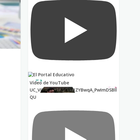
Vídeo de YouTube
UC_VIUnVRSkLAfKkF1ZYBwqA_PwImDSBll
QU