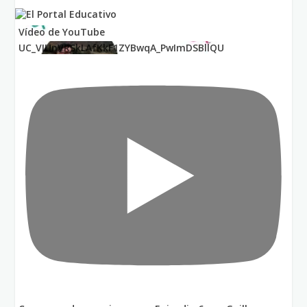
Vídeo de YouTube
UC_VIUnVRSkLAfKkF1ZYBwqA_PwImDSBllQU