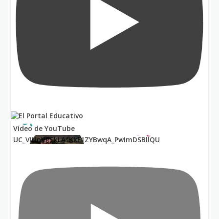
Vídeo de YouTube
UC_VIUnVRSkLAfKkF1ZYBwqA_PwImDSBllQU