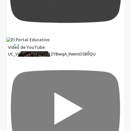
Vídeo de YouTube
UC_VIUnVRSkLAfKkF1ZYBwqA_PwImDSBllQU