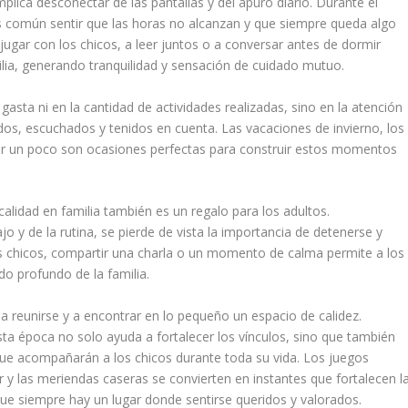
plica desconectar de las pantallas y del apuro diario. Durante el
es común sentir que las horas no alcanzan y que siempre queda algo
 jugar con los chicos, a leer juntos o a conversar antes de dormir
lia, generando tranquilidad y sensación de cuidado mutuo.
asta ni en la cantidad de actividades realizadas, sino en la atención
dos, escuchados y tenidos en cuenta. Las vacaciones de invierno, los
nar un poco son ocasiones perfectas para construir estos momentos
alidad en familia también es un regalo para los adultos.
o y de la rutina, se pierde de vista la importancia de detenerse y
 los chicos, compartir una charla o un momento de calma permite a los
ido profundo de la familia.
, a reunirse y a encontrar en lo pequeño un espacio de calidez.
sta época no solo ayuda a fortalecer los vínculos, sino que también
ue acompañarán a los chicos durante toda su vida. Los juegos
ir y las meriendas caseras se convierten en instantes que fortalecen l
ue siempre hay un lugar donde sentirse queridos y valorados.