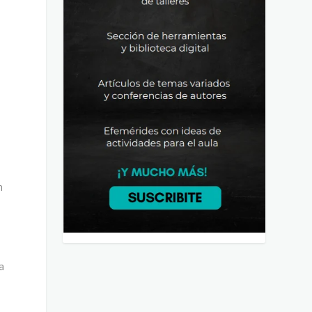
o
n
a