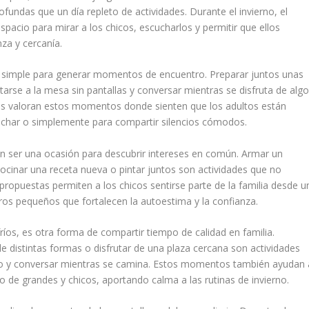
ofundas que un día repleto de actividades. Durante el invierno, el
spacio para mirar a los chicos, escucharlos y permitir que ellos
za y cercanía.
 simple para generar momentos de encuentro. Preparar juntos unas
arse a la mesa sin pantallas y conversar mientras se disfruta de alg
icos valoran estos momentos donde sienten que los adultos están
cuchar o simplemente para compartir silencios cómodos.
en ser una ocasión para descubrir intereses en común. Armar un
ocinar una receta nueva o pintar juntos son actividades que no
opuestas permiten a los chicos sentirse parte de la familia desde u
ros pequeños que fortalecen la autoestima y la confianza.
s fríos, es otra forma de compartir tiempo de calidad en familia.
e distintas formas o disfrutar de una plaza cercana son actividades
sco y conversar mientras se camina. Estos momentos también ayudan 
o de grandes y chicos, aportando calma a las rutinas de invierno.