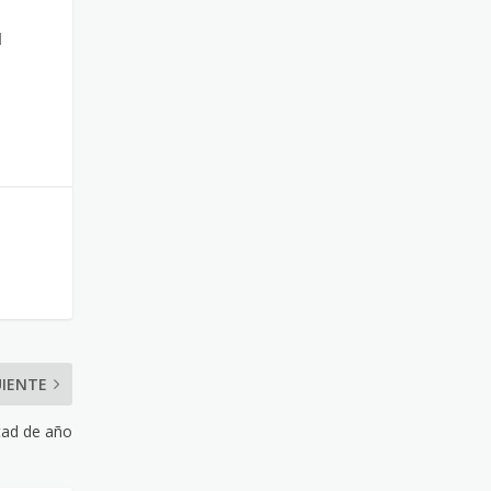
l
UIENTE
itad de año