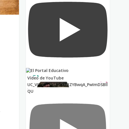
Vídeo de YouTube
UC_VIUnVRSkLAfKkF1ZYBwqA_PwImDSBll
QU
,