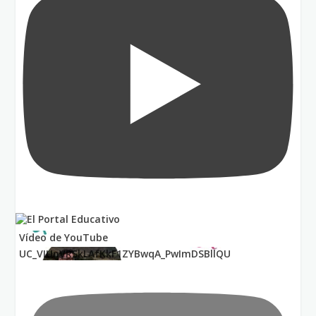
Vídeo de YouTube
UC_VIUnVRSkLAfKkF1ZYBwqA_PwImDSBllQU