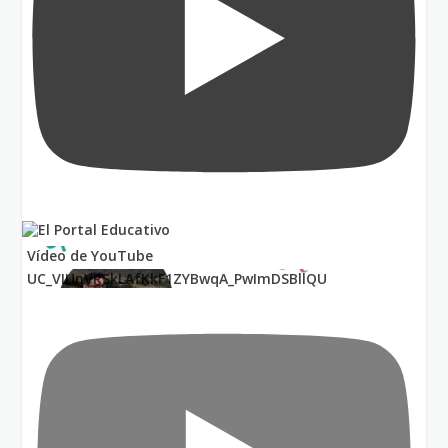
Vídeo de YouTube
UC_VIUnVRSkLAfKkF1ZYBwqA_PwImDSBllQU