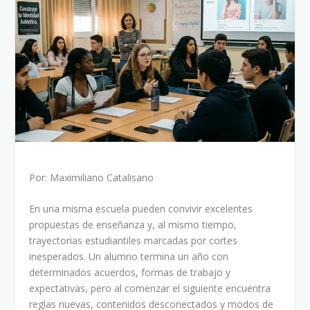
Por: Maximiliano Catalisano
En una misma escuela pueden convivir excelentes
propuestas de enseñanza y, al mismo tiempo,
trayectorias estudiantiles marcadas por cortes
inesperados. Un alumno termina un año con
determinados acuerdos, formas de trabajo y
expectativas, pero al comenzar el siguiente encuentra
reglas nuevas, contenidos desconectados y modos de