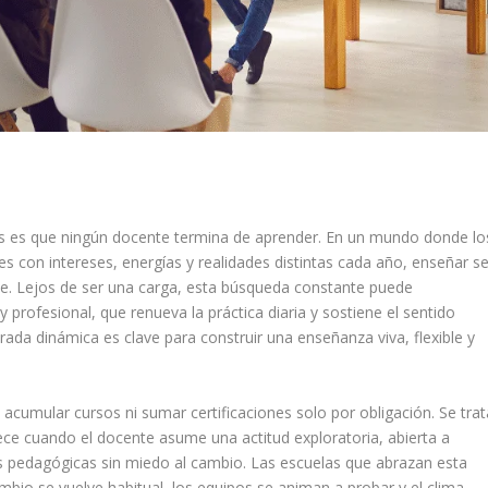
las es que ningún docente termina de aprender. En un mundo donde lo
es con intereses, energías y realidades distintas cada año, enseñar s
e. Lejos de ser una carga, esta búsqueda constante puede
 profesional, que renueva la práctica diaria y sostiene el sentido
ada dinámica es clave para construir una enseñanza viva, flexible y
acumular cursos ni sumar certificaciones solo por obligación. Se trat
ce cuando el docente asume una actitud exploratoria, abierta a
es pedagógicas sin miedo al cambio. Las escuelas que abrazan esta
mbio se vuelve habitual, los equipos se animan a probar y el clima