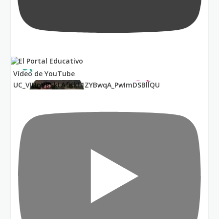
Vídeo de YouTube
UC_VIUnVRSkLAfKkF1ZYBwqA_PwImDSBllQU