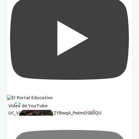
Vídeo de YouTube
UC_VIUnVRSkLAfKkF1ZYBwqA_PwImDSBllQU