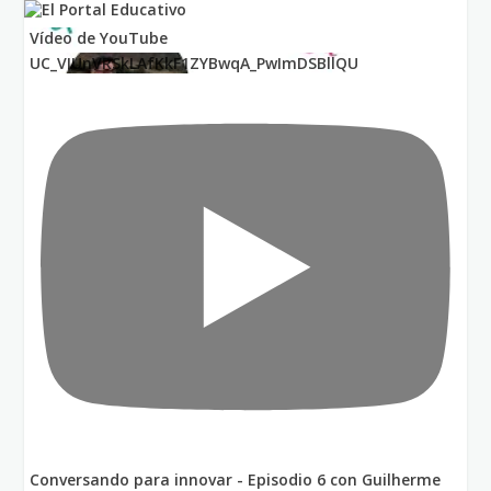
Vídeo de YouTube
UC_VIUnVRSkLAfKkF1ZYBwqA_PwImDSBllQU
Conversando para innovar - Episodio 6 con Guilherme