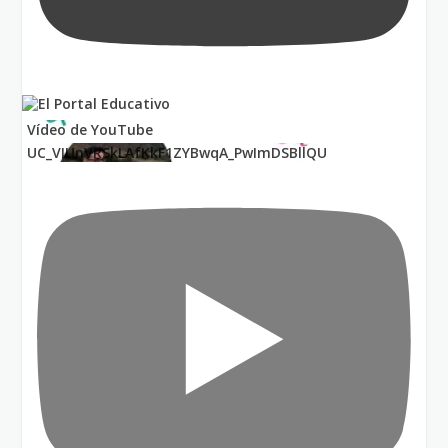
Vídeo de YouTube
UC_VIUnVRSkLAfKkF1ZYBwqA_PwImDSBllQU