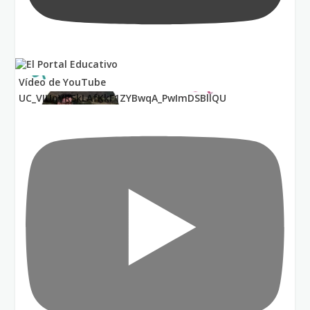
Vídeo de YouTube
UC_VIUnVRSkLAfKkF1ZYBwqA_PwImDSBllQU