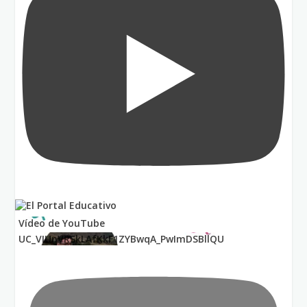
Vídeo de YouTube
UC_VIUnVRSkLAfKkF1ZYBwqA_PwImDSBllQU