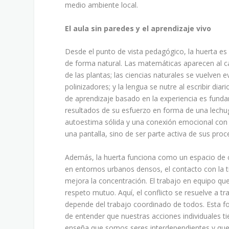
medio ambiente local.
El aula sin paredes y el aprendizaje vivo
Desde el punto de vista pedagógico, la huerta es
de forma natural. Las matemáticas aparecen al cal
de las plantas; las ciencias naturales se vuelven e
polinizadores; y la lengua se nutre al escribir di
de aprendizaje basado en la experiencia es fundam
resultados de su esfuerzo en forma de una lechug
autoestima sólida y una conexión emocional con e
una pantalla, sino de ser parte activa de sus proc
Además, la huerta funciona como un espacio de 
en entornos urbanos densos, el contacto con la ti
mejora la concentración. El trabajo en equipo que
respeto mutuo. Aquí, el conflicto se resuelve a tr
depende del trabajo coordinado de todos. Esta f
de entender que nuestras acciones individuales ti
enseña que somos seres interdependientes y que