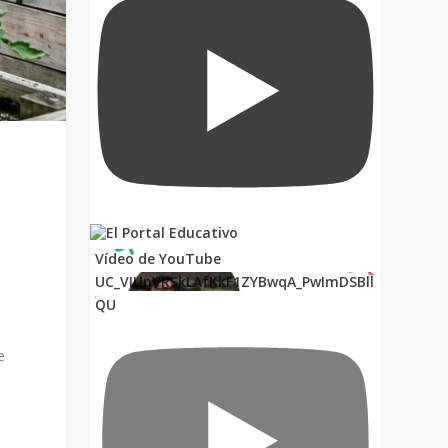
Vídeo de YouTube
UC_VIUnVRSkLAfKkF1ZYBwqA_PwImDSBll
QU
e