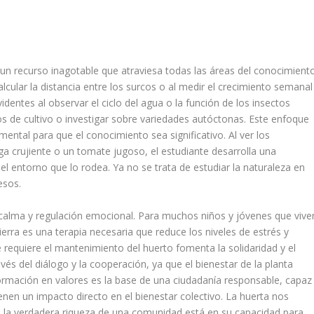
 un recurso inagotable que atraviesa todas las áreas del conocimient
cular la distancia entre los surcos o al medir el crecimiento semanal
videntes al observar el ciclo del agua o la función de los insectos
arios de cultivo o investigar sobre variedades autóctonas. Este enfoque
ental para que el conocimiento sea significativo. Al ver los
a crujiente o un tomate jugoso, el estudiante desarrolla una
l entorno que lo rodea. Ya no se trata de estudiar la naturaleza en
esos.
calma y regulación emocional. Para muchos niños y jóvenes que vive
erra es una terapia necesaria que reduce los niveles de estrés y
 requiere el mantenimiento del huerto fomenta la solidaridad y el
avés del diálogo y la cooperación, ya que el bienestar de la planta
ormación en valores es la base de una ciudadanía responsable, capaz
enen un impacto directo en el bienestar colectivo. La huerta nos
 la verdadera riqueza de una comunidad está en su capacidad para