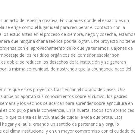
s un acto de rebeldía creativa. En ciudades donde el espacio es un
uela se erige como el lugar ideal para recuperar el contacto con la
 a los estudiantes en el proceso de siembra, riego y cosecha, estamo
era que ninguna charla teórica podría lograr. Este proyecto no tien
d comienza con el aprovechamiento de lo que ya tenemos. Cajones de
ompostaje de los residuos orgánicos del comedor escolar son
o es doble: se reducen los desechos de la institución y se generan
 por la misma comunidad, demostrando que la abundancia nace del
permite que estos proyectos trasciendan el horario de clases. Una
os abuelos aportan sus conocimientos sobre el cultivo, los padres
 semana y los vecinos se acercan para aprender sobre agricultura en
l es oro puro para la convivencia. En la huerta, todos son aprendices
o; lo que cuenta es la voluntad de cuidar la vida que brota. Esta
l hogar y el aula, creando un sentido de pertenencia y orgullo
 del clima institucional y en un mayor compromiso con el cuidado de