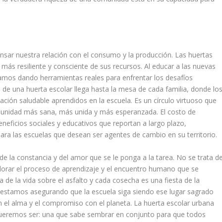
ensar nuestra relación con el consumo y la producción. Las huertas
más resiliente y consciente de sus recursos. Al educar a las nuevas
tamos dando herramientas reales para enfrentar los desafíos
 de una huerta escolar llega hasta la mesa de cada familia, donde lo
ación saludable aprendidos en la escuela. Es un círculo virtuoso que
unidad más sana, más unida y más esperanzada. El costo de
ficios sociales y educativos que reportan a largo plazo,
ra las escuelas que desean ser agentes de cambio en su territorio.
e la constancia y del amor que se le ponga a la tarea. No se trata d
valorar el proceso de aprendizaje y el encuentro humano que se
a de la vida sobre el asfalto y cada cosecha es una fiesta de la
 estamos asegurando que la escuela siga siendo ese lugar sagrado
én el alma y el compromiso con el planeta. La huerta escolar urbana
e queremos ser: una que sabe sembrar en conjunto para que todos