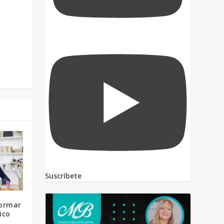
Suscríbete
formar
ico