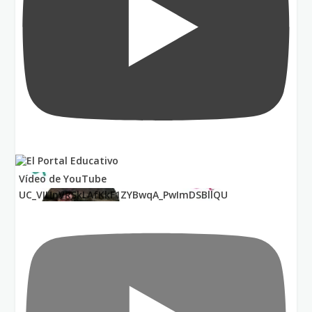
Vídeo de YouTube
UC_VIUnVRSkLAfKkF1ZYBwqA_PwImDSBllQU