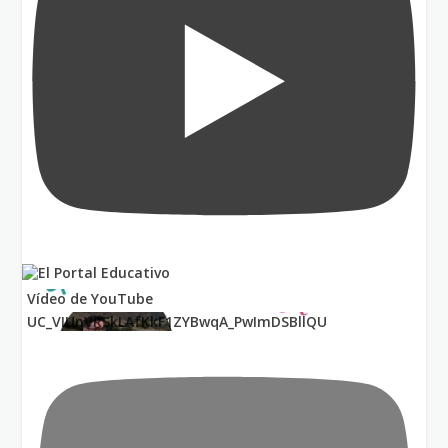
Vídeo de YouTube
UC_VIUnVRSkLAfKkF1ZYBwqA_PwImDSBllQU