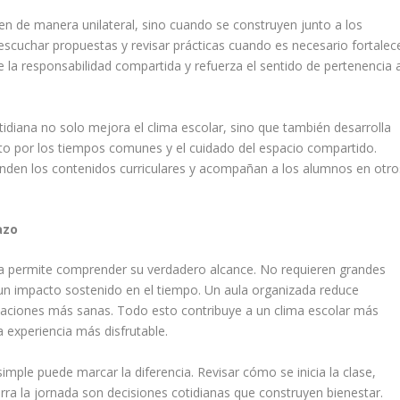
n de manera unilateral, sino cuando se construyen junto a los
 escuchar propuestas y revisar prácticas cuando es necesario fortalec
a responsabilidad compartida y refuerza el sentido de pertenencia a
otidiana no solo mejora el clima escolar, sino que también desarrolla
eto por los tiempos comunes y el cuidado del espacio compartido.
enden los contenidos curriculares y acompañan a los alumnos en otro
azo
ca permite comprender su verdadero alcance. No requieren grandes
 un impacto sostenido en el tiempo. Un aula organizada reduce
elaciones más sanas. Todo esto contribuye a un clima escolar más
 experiencia más disfrutable.
imple puede marcar la diferencia. Revisar cómo se inicia la clase,
rra la jornada son decisiones cotidianas que construyen bienestar.