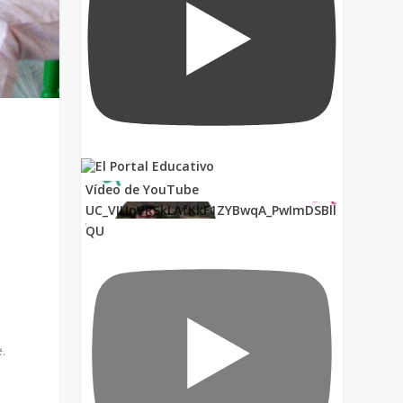
Vídeo de YouTube
UC_VIUnVRSkLAfKkF1ZYBwqA_PwImDSBll
QU
.