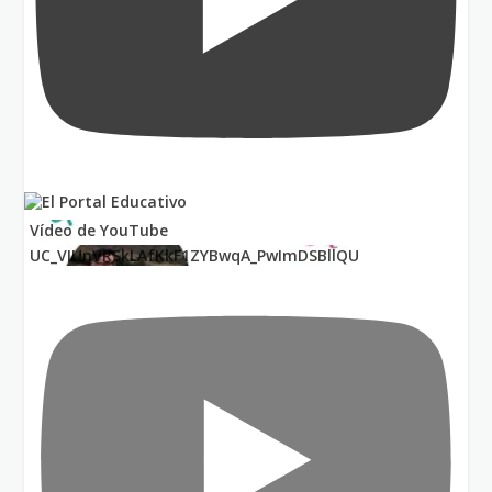
Vídeo de YouTube
UC_VIUnVRSkLAfKkF1ZYBwqA_PwImDSBllQU