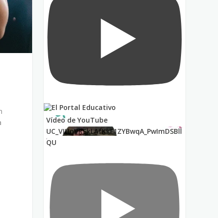
n
n
Vídeo de YouTube
a
UC_VIUnVRSkLAfKkF1ZYBwqA_PwImDSBll
QU