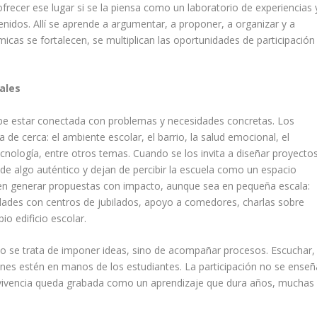
recer ese lugar si se la piensa como un laboratorio de experiencias 
idos. Allí se aprende a argumentar, a proponer, a organizar y a
icas se fortalecen, se multiplican las oportunidades de participación
ales
debe estar conectada con problemas y necesidades concretas. Los
 de cerca: el ambiente escolar, el barrio, la salud emocional, el
cnología, entre otros temas. Cuando se los invita a diseñar proyecto
 de algo auténtico y dejan de percibir la escuela como un espacio
á en generar propuestas con impacto, aunque sea en pequeña escala:
vidades con centros de jubilados, apoyo a comedores, charlas sobre
io edificio escolar.
. No se trata de imponer ideas, sino de acompañar procesos. Escuchar,
siones estén en manos de los estudiantes. La participación no se enseñ
 vivencia queda grabada como un aprendizaje que dura años, muchas