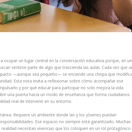
e a ocupar un lugar central en la conversación educativa porque, en u
can sentirse parte de algo que trascienda las aulas. Cada vez que u
impacto —aunque sea pequeño— se enciende una chispa que modific
unidad. Esta nota invita a reflexionar sobre cómo acompañar ese
mpulsarlo y por qué educar para participar no solo mejora la vida
es abrir una puerta hacia un modo de enseñanza que forma ciudadanos
lidad real de intervenir en su entorno.
ntánea. Requiere un ambiente donde las y los jóvenes puedan
 responsabilidades. Ese espacio no siempre está garantizado. Muchas
 realidad necesitan vivencias que los coloquen en un rol protagónico.