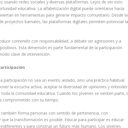
s usando redes sociales y diversas plataformas. Lejos de ver esto
rtunidad educativa. La alfabetización digital puede orientarse hacia
nviertan en herramientas para generar impacto comunitario. Desde la
de proyectos barriales, las plataformas digitales permiten potenciar l
ducir contenido con responsabilidad, a debatir sin agresiones y a
s positivos. Esta dimensión es parte fundamental de la participación
n modo clave de intervención.
articipación
la participación no sea un evento aislado, sino una práctica habitual.
mover la escucha activa, aceptar la diversidad de opiniones y entender
 toda la comunidad educativa. Cuando los jóvenes se sienten parte, l
más comprometido con su tiempo.
s, también forma personas con sentido de pertenencia, con
e que la transformación es posible. Educar para participar es educar
r indiferentes y para construir un futuro más humano. Los jóvenes