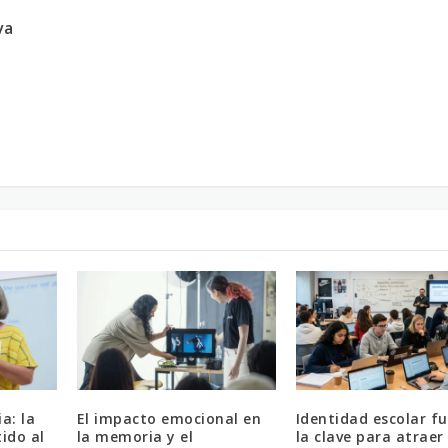
va
a: la
El impacto emocional en
Identidad escolar fu
ido al
la memoria y el
la clave para atrae