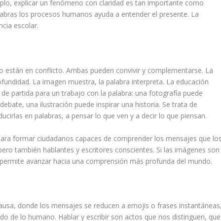
mplo, explicar un fenómeno con claridad es tan importante como
alabras los procesos humanos ayuda a entender el presente. La
ncia escolar.
no están en conflicto. Ambas pueden convivir y complementarse. La
fundidad. La imagen muestra, la palabra interpreta. La educación
e partida para un trabajo con la palabra: una fotografía puede
debate, una ilustración puede inspirar una historia. Se trata de
ucirlas en palabras, a pensar lo que ven y a decir lo que piensan.
e para formar ciudadanos capaces de comprender los mensajes que lo
, pero también hablantes y escritores conscientes. Si las imágenes son
ue permite avanzar hacia una comprensión más profunda del mundo.
o
usa, donde los mensajes se reducen a emojis o frases instantáneas
ido de lo humano. Hablar y escribir son actos que nos distinguen, que