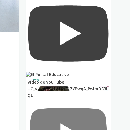
Vídeo de YouTube
UC_VIUnVRSkLAfKkF1ZYBwqA_PwImDSBll
QU