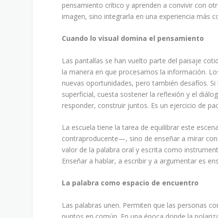
pensamiento crítico y aprenden a convivir con otro
imagen, sino integrarla en una experiencia más co
Cuando lo visual domina el pensamiento
Las pantallas se han vuelto parte del paisaje co
la manera en que procesamos la información. Los
nuevas oportunidades, pero también desafíos. Si l
superficial, cuesta sostener la reflexión y el diá
responder, construir juntos. Es un ejercicio de pa
La escuela tiene la tarea de equilibrar este escen
contraproducente—, sino de enseñar a mirar con 
valor de la palabra oral y escrita como instrumen
Enseñar a hablar, a escribir y a argumentar es en
La palabra como espacio de encuentro
Las palabras unen. Permiten que las personas com
puntos en común. En una época donde la polarizac