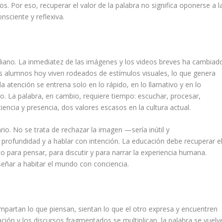
s. Por eso, recuperar el valor de la palabra no significa oponerse a l
nsciente y reflexiva.
tidiano. La inmediatez de las imágenes y los videos breves ha cambiad
 alumnos hoy viven rodeados de estímulos visuales, lo que genera
a atención se entrena solo en lo rápido, en lo llamativo y en lo
logo. La palabra, en cambio, requiere tiempo: escuchar, procesar,
ciencia y presencia, dos valores escasos en la cultura actual.
ario. No se trata de rechazar la imagen —sería inútil y
profundidad y a hablar con intención. La educación debe recuperar e
to para pensar, para discutir y para narrar la experiencia humana.
señar a habitar el mundo con conciencia.
partan lo que piensan, sientan lo que el otro expresa y encuentren
ión y los discursos fragmentados se multiplican, la palabra se vuelv