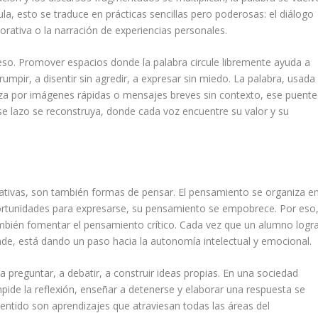
la, esto se traduce en prácticas sencillas pero poderosas: el diálogo
borativa o la narración de experiencias personales.
eso. Promover espacios donde la palabra circule libremente ayuda a
umpir, a disentir sin agredir, a expresar sin miedo. La palabra, usada
za por imágenes rápidas o mensajes breves sin contexto, ese puente
ese lazo se reconstruya, donde cada voz encuentre su valor y su
cativas, son también formas de pensar. El pensamiento se organiza e
ortunidades para expresarse, su pensamiento se empobrece. Por eso
ambién fomentar el pensamiento crítico. Cada vez que un alumno logr
de, está dando un paso hacia la autonomía intelectual y emocional.
 a preguntar, a debatir, a construir ideas propias. En una sociedad
ide la reflexión, enseñar a detenerse y elaborar una respuesta se
sentido son aprendizajes que atraviesan todas las áreas del