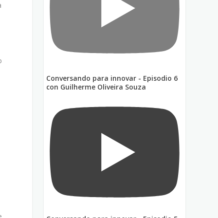
a
o
Conversando para innovar - Episodio 6
con Guilherme Oliveira Souza
l
e