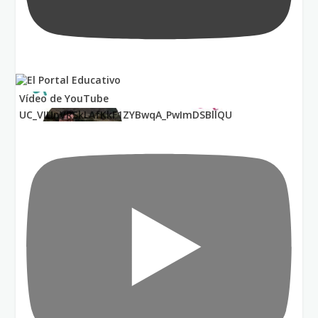
Vídeo de YouTube
UC_VIUnVRSkLAfKkF1ZYBwqA_PwImDSBllQU