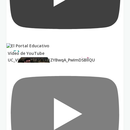
Vídeo de YouTube
UC_VIUnVRSkLAfKkF1ZYBwqA_PwImDSBllQU