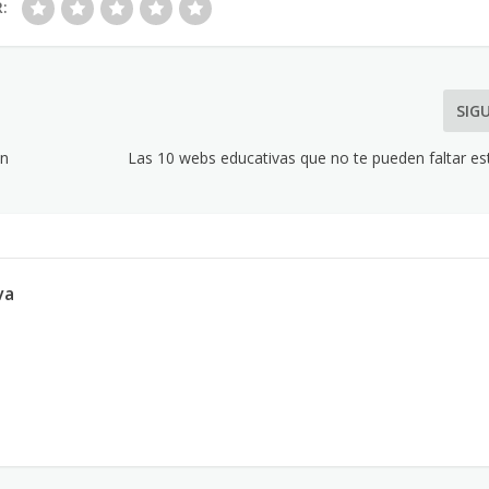
R:
SIG
un
Las 10 webs educativas que no te pueden faltar es
va