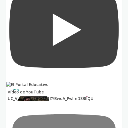
Vídeo de YouTube
UC_VIUnVRSkLAfKkF1ZYBwqA_PwImDSBllQU