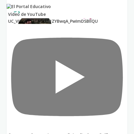
Vídeo de YouTube
UC_VIUnVRSkLAfKkF1ZYBwqA_PwImDSBllQU