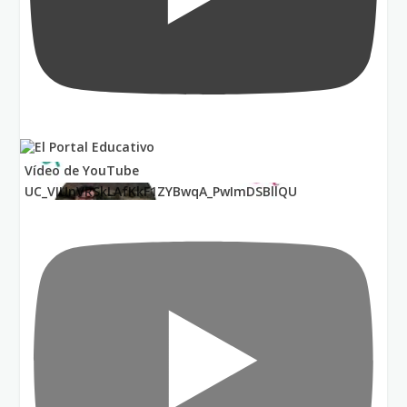
Vídeo de YouTube
UC_VIUnVRSkLAfKkF1ZYBwqA_PwImDSBllQU