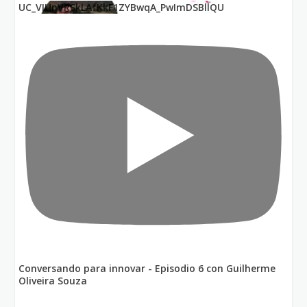
UC_VIUnVRSkLAfKkF1ZYBwqA_PwImDSBllQU
Conversando para innovar - Episodio 6 con Guilherme
Oliveira Souza