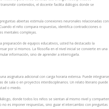
a transmitir contenidos, el docente facilita diálogos donde se
preguntas abiertas estimula conexiones neuronales relacionadas con
a. Cuando el niño compara respuestas, identifica contradicciones o
nes mentales complejas.
 la preparación de equipos educativos, usted ha destacado la
r por sí mismos. La filosofía en el nivel inicial se convierte en una
mular información, sino de aprender a interrogarla.
 una asignatura adicional con carga horaria extensa. Puede integrars
e sala o en proyectos interdisciplinarios. Un relato literario puede
istad o miedo.
de diálogo, donde todos los niños se sientan al mismo nivel y comparte
to no es imponer respuestas, sino guiar el intercambio con preguntas