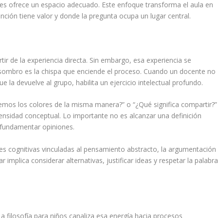
 les ofrece un espacio adecuado. Este enfoque transforma el aula en
ión tiene valor y donde la pregunta ocupa un lugar central.
artir de la experiencia directa. Sin embargo, esa experiencia se
sombro es la chispa que enciende el proceso. Cuando un docente no
la devuelve al grupo, habilita un ejercicio intelectual profundo.
mos los colores de la misma manera?” o “¿Qué significa compartir?”
densidad conceptual. Lo importante no es alcanzar una definición
y fundamentar opiniones.
es cognitivas vinculadas al pensamiento abstracto, la argumentación
 implica considerar alternativas, justificar ideas y respetar la palabr
La filosofía para niños canaliza esa energía hacia procesos