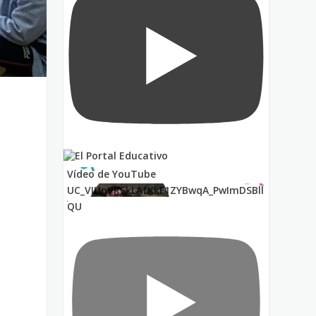
Vídeo de YouTube
UC_VIUnVRSkLAfKkF1ZYBwqA_PwImDSBll
QU
o