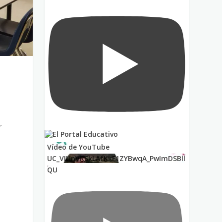
r
Vídeo de YouTube
UC_VIUnVRSkLAfKkF1ZYBwqA_PwImDSBll
QU