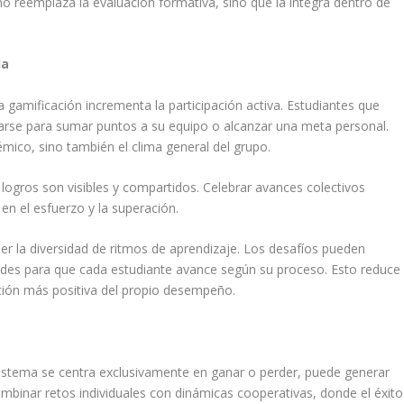
no reemplaza la evaluación formativa, sino que la integra dentro de
la
 gamificación incrementa la participación activa. Estudiantes que
arse para sumar puntos a su equipo o alcanzar una meta personal.
ico, sino también el clima general del grupo.
 logros son visibles y compartidos. Celebrar avances colectivos
en el esfuerzo y la superación.
er la diversidad de ritmos de aprendizaje. Los desafíos pueden
ades para que cada estudiante avance según su proceso. Esto reduce
ión más positiva del propio desempeño.
sistema se centra exclusivamente en ganar o perder, puede generar
ombinar retos individuales con dinámicas cooperativas, donde el éxito