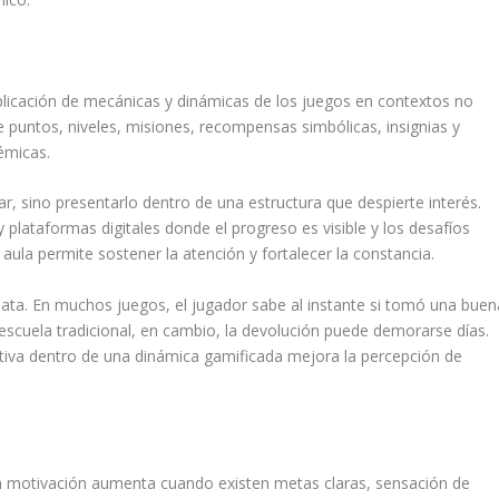
a
plicación de mecánicas y dinámicas de los juegos en contextos no
e puntos, niveles, misiones, recompensas simbólicas, insignias y
émicas.
ar, sino presentarlo dentro de una estructura que despierte interés.
plataformas digitales donde el progreso es visible y los desafíos
l aula permite sostener la atención y fortalecer la constancia.
iata. En muchos juegos, el jugador sabe al instante si tomó una buen
 escuela tradicional, en cambio, la devolución puede demorarse días.
ativa dentro de una dinámica gamificada mejora la percepción de
la motivación aumenta cuando existen metas claras, sensación de