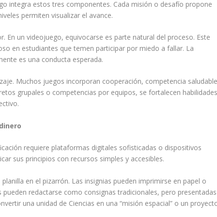
juego integra estos tres componentes. Cada misión o desafío propone
iveles permiten visualizar el avance.
r. En un videojuego, equivocarse es parte natural del proceso. Este
oso en estudiantes que temen participar por miedo a fallar. La
amente es una conducta esperada.
dizaje. Muchos juegos incorporan cooperación, competencia saludabl
retos grupales o competencias por equipos, se fortalecen habilidade
ctivo.
dinero
ación requiere plataformas digitales sofisticadas o dispositivos
icar sus principios con recursos simples y accesibles.
lanilla en el pizarrón. Las insignias pueden imprimirse en papel o
es pueden redactarse como consignas tradicionales, pero presentadas
onvertir una unidad de Ciencias en una “misión espacial” o un proyect