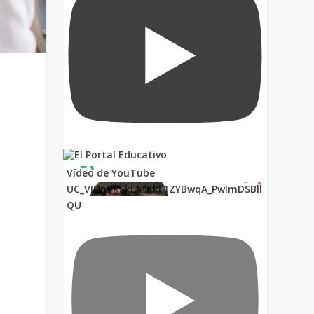
Vídeo de YouTube
UC_VIUnVRSkLAfKkF1ZYBwqA_PwImDSBll
QU