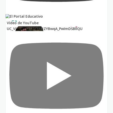
Vídeo de YouTube
UC_VIUnVRSkLAfKkF1ZYBwqA_PwImDSBllQU