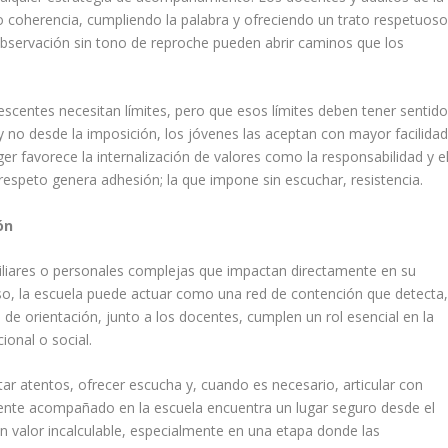
coherencia, cumpliendo la palabra y ofreciendo un trato respetuoso
bservación sin tono de reproche pueden abrir caminos que los
centes necesitan límites, pero que esos límites deben tener sentido
 no desde la imposición, los jóvenes las aceptan con mayor facilidad
er favorece la internalización de valores como la responsabilidad y e
speto genera adhesión; la que impone sin escuchar, resistencia.
ón
liares o personales complejas que impactan directamente en su
eso, la escuela puede actuar como una red de contención que detecta
de orientación, junto a los docentes, cumplen un rol esencial en la
onal o social.
tar atentos, ofrecer escucha y, cuando es necesario, articular con
iente acompañado en la escuela encuentra un lugar seguro desde el
 un valor incalculable, especialmente en una etapa donde las