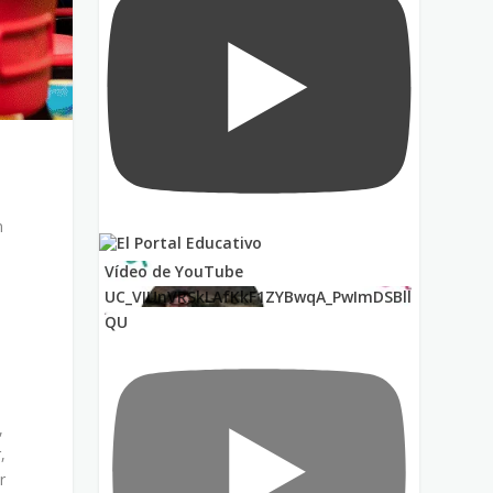
n
Vídeo de YouTube
UC_VIUnVRSkLAfKkF1ZYBwqA_PwImDSBll
,
QU
,
,
r