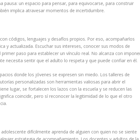
na pausa: un espacio para pensar, para equivocarse, para construir
mbién implica atravesar momentos de incertidumbre.
con códigos, lenguajes y desafíos propios. Por eso, acompañarlos
tica y actualizada. Escuchar sus intereses, conocer sus modos de
 primer paso para establecer un vínculo real. No alcanza con impone
te necesita sentir que el adulto lo respeta y que puede confiar en él.
pacios donde los jóvenes se expresen sin miedo. Los talleres de
tutorías personalizadas son herramientas valiosas para abrir el
ene lugar, se fortalecen los lazos con la escuela y se reducen las
gnifica coincidir, pero sí reconocer la legitimidad de lo que el otro
cia.
n adolescente difícilmente aprenda de alguien con quien no se siente
ualquier estrategia de acompañamiento. Los docentes y adultos de la