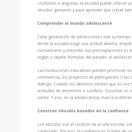
confusión o angustia, la escuela puede ofrecer u
vínculos genuinos y para aprender que crecer ta
Comprender el mundo adolescente
Cada generación de adolescentes vive su tiempo 
desde la escuela exige una actitud abierta, empá
comunicarse y entender sus preocupaciones es el
reglas o repetir fórmulas del pasado: el adolescen
Las instituciones educativas pueden promover es
convivencia, los proyectos de participación o las 
diálogo. Cuando los alumnos sienten que su voz ti
actitudes de desinterés o conflicto. Escuchar no si
siente. Y eso, en la adolescencia, marca la diferen
Construir vínculos basados en la confianza
Los vínculos son el corazón de la vida escolar. U
conectado. Por eso, la confianza es la base de c