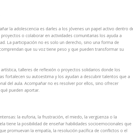
o
ar la adolescencia es darles a los jóvenes un papel activo dentro d
ar proyectos o colaborar en actividades comunitarias los ayuda a
dad. La participación no es solo un derecho, sino una forma de
s comprendan que su voz tiene peso y que pueden transformar su
rtística, talleres de reflexión o proyectos solidarios donde los
as fortalecen su autoestima y los ayudan a descubrir talentos que a
al del aula. Acompañar no es resolver por ellos, sino ofrecer
 qué pueden aportar.
ensas: la euforia, la frustración, el miedo, la vergüenza o la
ela tiene la posibilidad de enseñar habilidades socioemocionales que
s que promuevan la empatía, la resolución pacífica de conflictos o el